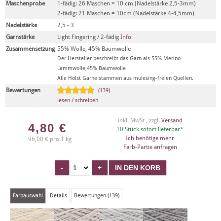
Maschenprobe
1-fädig: 26 Maschen = 10 cm (Nadelstärke 2,5-3mm)
2-fädig: 21 Maschen = 10cm (Nadelstärke 4-4,5mm)
Nadelstärke
2,5 - 3
Garnstärke
Light Fingering / 2-fädig
Info
Zusammensetzung
55% Wolle, 45% Baumwolle
Der Hersteller beschreibt das Garn als 55% Merino-
Lammwolle,45% Baumwolle
Alle Holst Garne stammen aus mulesing-freien Quellen.
Bewertungen
(139)
lesen / schreiben
inkl. MwSt , zzgl.
Versand
4,80
€
10 Stück sofort lieferbar*
Ich benötige mehr
96,00 € pro 1 kg
Farb-Partie anfragen
Farbauswahl
Details
Bewertungen (139)