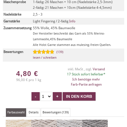
Maschenprobe
1-fädig: 26 Maschen = 10 cm (Nadelstärke 2,5-3mm)
2-fädig: 21 Maschen = 10cm (Nadelstärke 4-4,5mm)
Nadelstärke
2,5 - 3
Garnstärke
Light Fingering / 2-fädig
Info
Zusammensetzung
55% Wolle, 45% Baumwolle
Der Hersteller beschreibt das Garn als 55% Merino-
Lammwolle,45% Baumwolle
Alle Holst Garne stammen aus mulesing-freien Quellen.
Bewertungen
(139)
lesen / schreiben
inkl. MwSt , zzgl.
Versand
4,80
€
17 Stück sofort lieferbar*
Ich benötige mehr
96,00 € pro 1 kg
Farb-Partie anfragen
Farbauswahl
Details
Bewertungen (139)