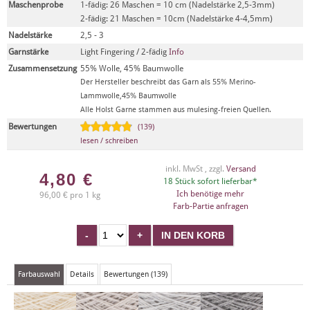
Maschenprobe
1-fädig: 26 Maschen = 10 cm (Nadelstärke 2,5-3mm)
2-fädig: 21 Maschen = 10cm (Nadelstärke 4-4,5mm)
Nadelstärke
2,5 - 3
Garnstärke
Light Fingering / 2-fädig
Info
Zusammensetzung
55% Wolle, 45% Baumwolle
Der Hersteller beschreibt das Garn als 55% Merino-
Lammwolle,45% Baumwolle
Alle Holst Garne stammen aus mulesing-freien Quellen.
Bewertungen
(139)
lesen / schreiben
inkl. MwSt , zzgl.
Versand
4,80
€
18 Stück sofort lieferbar*
Ich benötige mehr
96,00 € pro 1 kg
Farb-Partie anfragen
Farbauswahl
Details
Bewertungen (139)