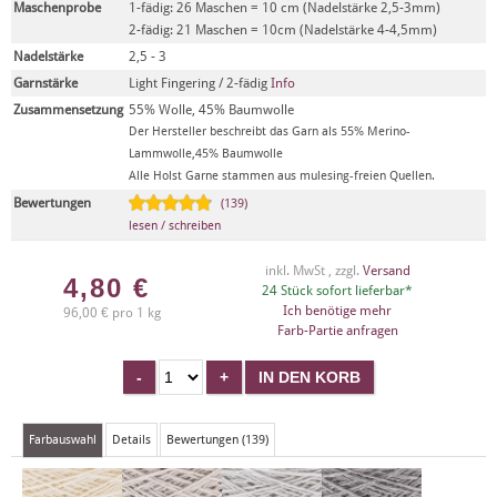
Maschenprobe
1-fädig: 26 Maschen = 10 cm (Nadelstärke 2,5-3mm)
2-fädig: 21 Maschen = 10cm (Nadelstärke 4-4,5mm)
Nadelstärke
2,5 - 3
Garnstärke
Light Fingering / 2-fädig
Info
Zusammensetzung
55% Wolle, 45% Baumwolle
Der Hersteller beschreibt das Garn als 55% Merino-
Lammwolle,45% Baumwolle
Alle Holst Garne stammen aus mulesing-freien Quellen.
Bewertungen
(139)
lesen / schreiben
inkl. MwSt , zzgl.
Versand
4,80
€
24 Stück sofort lieferbar*
Ich benötige mehr
96,00 € pro 1 kg
Farb-Partie anfragen
Farbauswahl
Details
Bewertungen (139)