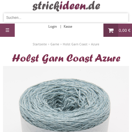
Login
Kasse
☰
0,00 €
»
»
»
Startseite
Garne
Holst Garn Coast
Azure
Holst Garn Coast Azure