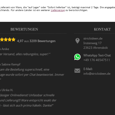
Lieferzeit von Ware, die "auf Lager" oder "Sofort lieferbar" ist, beträgt maximal 2 Tage. Die angege
chlands. Für andere Länder ist ein weiterer
Lieferverzug
zu berücksichtigen.
BEWERTUNGEN
KONTAKT
strickideen.de
4,97
aus
3209
Bewertungen
Instenweg 17
23623
Ahrensbök
n
Anike
er Versand, alles reibungslos, super!
”
WhatsApp Text-Chat
+49 176 46547511
n
Sabine Kempf
E-Mail:
m die Bestellung superschnell, eine
info@strickideen.de
age wurde sofort per Chat beantwortet. Immer
”
n
Ulrike H.
ässiger Onlinedienst! Unfassbar schnelle
nd Lieferung!!! Ware entspricht exakt der
- lässt sich auch prima häkeln. Danke!
”