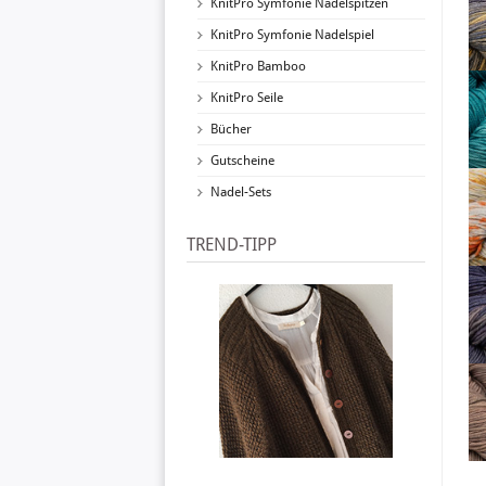
KnitPro Symfonie Nadelspitzen
KnitPro Symfonie Nadelspiel
KnitPro Bamboo
KnitPro Seile
Bücher
Gutscheine
Nadel-Sets
TREND-TIPP