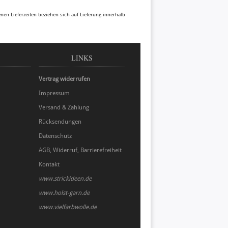
benen Lieferzeiten beziehen sich auf Lieferung innerhalb
LINKS
Vertrag widerrufen
Impressum
Versand & Zahlung
Rücksendungen
Datenschutz
AGB, Widerruf, Barrierefreiheit
Kontakt
www.strickideen.de
www.holst-garn.de
www.vielfarbwolle.de