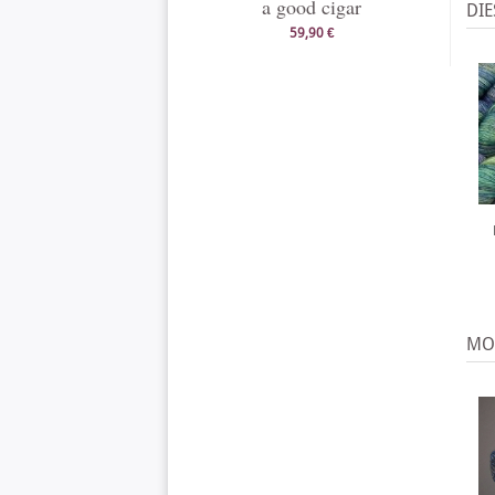
a good cigar
DIE
59,90 €
MO