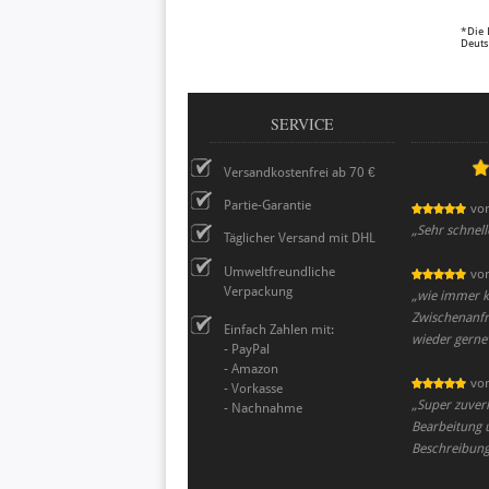
*Die 
Deuts
SERVICE
Versandkostenfrei ab 70 €
Partie-Garantie
vo
„
Sehr schnell
Täglicher Versand mit DHL
Umweltfreundliche
vo
Verpackung
„
wie immer ka
Zwischenanfr
Einfach Zahlen mit:
wieder gerne
- PayPal
- Amazon
vo
- Vorkasse
„
Super zuverl
- Nachnahme
Bearbeitung u
Beschreibung 