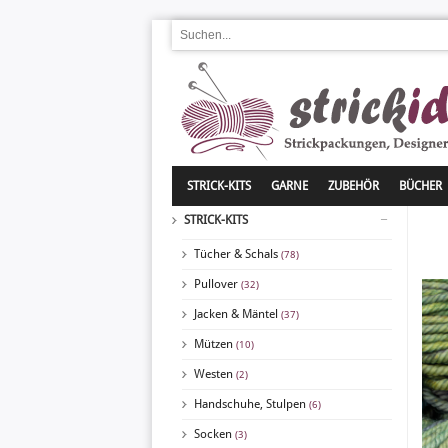
STRICK-KITS
GARNE
ZUBEHÖR
BÜCHER
STRICK-KITS
Tücher & Schals
(78)
Pullover
(32)
Jacken & Mäntel
(37)
Mützen
(10)
Westen
(2)
Handschuhe, Stulpen
(6)
Socken
(3)