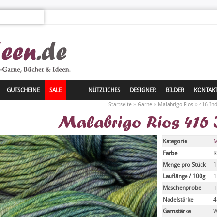
GUTSCHEINE
SALE
NÜTZLICHES
DESIGNER
BILDER
KONTAK
»
»
»
Startseite
Garne
Malabrigo Rios
416 Ind
Malabrigo Rios 416 I
Kategorie
M
Farbe
R
Menge pro Stück
1
Lauflänge / 100g
1
Maschenprobe
1
Nadelstärke
4
Garnstärke
W