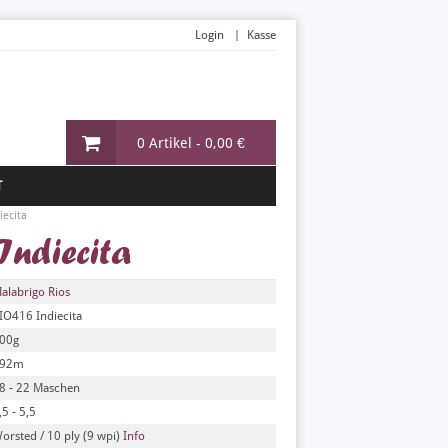
Login
Kasse
0 Artikel -
0,00 €
T
iecita
ndiecita
alabrigo Rios
IO416 Indiecita
00g
92m
8 - 22 Maschen
,5 - 5,5
orsted / 10 ply (9 wpi)
Info