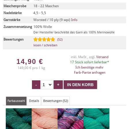
Maschenprobe
18 - 22 Maschen
Nadelstärke
4,5 - 5,5
Garnstärke
Worsted / 10 ply (9 wpi)
Info
Zusammensetzung
100% Wolle
Der Hersteller beschreibt das Garn als 100% Merinowolle
Bewertungen
(52)
lesen / schreiben
inkl. MwSt , zzgl.
Versand
14,90
€
17 Stück sofort lieferbar*
Ich benötige mehr
149,00 € pro 1 kg
Farb-Partie anfragen
Farbauswahl
Details
Bewertungen (52)