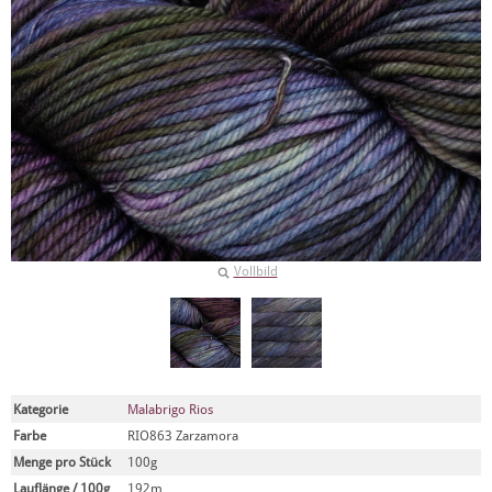
Vollbild
Kategorie
Malabrigo Rios
Farbe
RIO863 Zarzamora
Menge pro Stück
100g
Lauflänge / 100g
192m