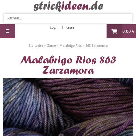
Login
Kasse
☰
0,00 €
»
»
»
Startseite
Garne
Malabrigo Rios
863 Zarzamora
Malabrigo Rios 863
Zarzamora