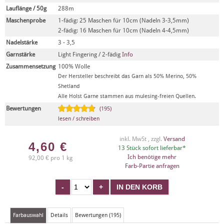
Lauflänge / 50g
288m
Maschenprobe
1-fädig: 25 Maschen für 10cm (Nadeln 3-3,5mm)
2-fädig: 16 Maschen für 10cm (Nadeln 4-4,5mm)
Nadelstärke
3 - 3,5
Garnstärke
Light Fingering / 2-fädig
Info
Zusammensetzung
100% Wolle
Der Hersteller beschreibt das Garn als 50% Merino, 50%
Shetland
Alle Holst Garne stammen aus mulesing-freien Quellen.
Bewertungen
(195)
lesen / schreiben
inkl. MwSt , zzgl.
Versand
4,60
€
13 Stück sofort lieferbar*
Ich benötige mehr
92,00 € pro 1 kg
Farb-Partie anfragen
Farbauswahl
Details
Bewertungen (195)