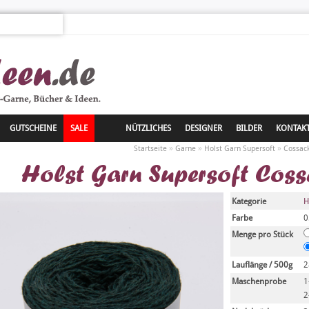
GUTSCHEINE
SALE
NÜTZLICHES
DESIGNER
BILDER
KONTAK
»
»
»
Startseite
Garne
Holst Garn Supersoft
Cossac
Holst Garn Supersoft Cos
Kategorie
H
Farbe
0
Menge pro Stück
Lauflänge / 500g
2
Maschenprobe
1
2