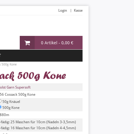
Login
Kasse
0 Artikel -
0,00 €
T
k 500g Kone
sack 500g Kone
olst Garn Supersoft
56 Cossack 500g Kone
50g Knäuel
500g Kone
880m
-fädig: 25 Maschen für 10cm (Nadeln 3-3,5mm)
-fädig: 16 Maschen für 10cm (Nadeln 4-4,5mm)