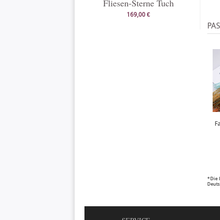
Fliesen-Sterne Tuch
169,00 €
PA
F
*Die 
Deuts