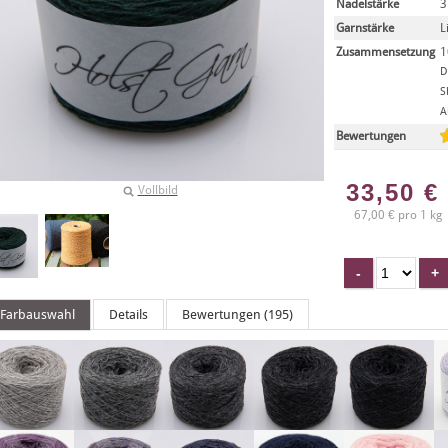
Nadelstärke
3
Garnstärke
L
Zusammensetzung
1
D
S
A
Bewertungen
33,50
€
Vollbild
67,00 € pro 1 kg
Farbauswahl
Details
Bewertungen (195)