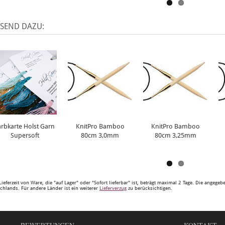
SSEND DAZU:
arbkarte Holst Garn
KnitPro Bamboo
KnitPro Bamboo
Supersoft
80cm 3,0mm
80cm 3,25mm
Lieferzeit von Ware, die "auf Lager" oder "Sofort lieferbar" ist, beträgt maximal 2 Tage. Die angege
chlands. Für andere Länder ist ein weiterer
Lieferverzug
zu berücksichtigen.