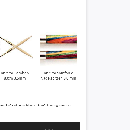
KnitPro Bamboo
KnitPro Symfonie
KnitPro Symfonie
80cm 3,5mm
Nadelspitzen 3,0 mm
Nadelspitzen 3,25
N
mm
benen Lieferzeiten beziehen sich auf Lieferung innerhalb