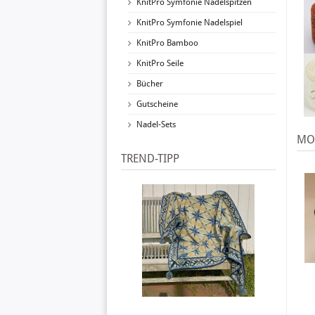
KnitPro Symfonie Nadelspitzen
KnitPro Symfonie Nadelspiel
KnitPro Bamboo
KnitPro Seile
Bücher
Gutscheine
Nadel-Sets
MOD
TREND-TIPP