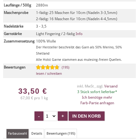
Lauflänge / 500g
2880m
Maschenprobe
1-fädig: 25 Maschen für 10cm (Nadeln 3-3,5mm)
2-fädig: 16 Maschen für 10cm (Nadeln 4-4,5mm)
Nadelstärke
3 - 3,5
Garnstärke
Light Fingering / 2-fädig
Info
Zusammensetzung
100% Wolle
Der Hersteller beschreibt das Garn als 50% Merino, 50%
Shetland
Alle Holst Garne stammen aus mulesing-freien Quellen.
Bewertungen
(195)
lesen / schreiben
inkl. MwSt , zzgl.
Versand
33,50
€
3 Stück sofort lieferbar*
Ich benötige mehr
67,00 € pro 1 kg
Farb-Partie anfragen
Farbauswahl
Details
Bewertungen (195)