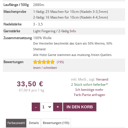
Lauflänge / 500g
2880m
Maschenprobe
1-fädig: 25 Maschen für 10cm (Nadeln 3-3,5mm)
2-fädig: 16 Maschen für 10cm (Nadeln 4-4,5mm)
Nadelstärke
3 - 3,5
Garnstärke
Light Fingering / 2-fädig
Info
Zusammensetzung
100% Wolle
Der Hersteller beschreibt das Garn als 50% Merino, 50%
Shetland
Alle Holst Garne stammen aus mulesing-freien Quellen.
Bewertungen
(195)
lesen / schreiben
inkl. MwSt , zzgl.
Versand
33,50
€
2 Stück sofort lieferbar*
Ich benötige mehr
67,00 € pro 1 kg
Farb-Partie anfragen
Farbauswahl
Details
Bewertungen (195)