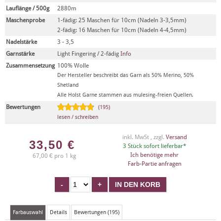
Lauflänge / 500g
2880m
Maschenprobe
1-fädig: 25 Maschen für 10cm (Nadeln 3-3,5mm)
2-fädig: 16 Maschen für 10cm (Nadeln 4-4,5mm)
Nadelstärke
3 - 3,5
Garnstärke
Light Fingering / 2-fädig
Info
Zusammensetzung
100% Wolle
Der Hersteller beschreibt das Garn als 50% Merino, 50%
Shetland
Alle Holst Garne stammen aus mulesing-freien Quellen.
Bewertungen
(195)
lesen / schreiben
inkl. MwSt , zzgl.
Versand
33,50
€
3 Stück sofort lieferbar*
Ich benötige mehr
67,00 € pro 1 kg
Farb-Partie anfragen
Farbauswahl
Details
Bewertungen (195)