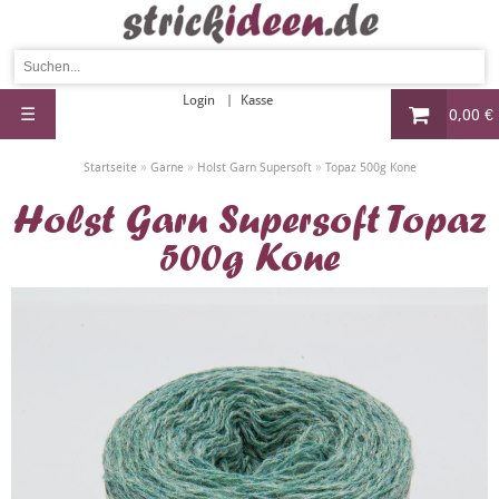
Login
Kasse
☰
0,00 €
»
»
»
Startseite
Garne
Holst Garn Supersoft
Topaz 500g Kone
Holst Garn Supersoft Topaz
500g Kone