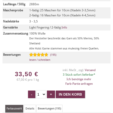
Lauflänge / 500g
2880m
Maschenprobe
1-fädig: 25 Maschen für 10cm (Nadeln 3-3,5mm)
2-fädig: 16 Maschen für 10cm (Nadeln 4-4,5mm)
Nadelstärke
3 - 3,5
Garnstärke
Light Fingering / 2-fädig
Info
Zusammensetzung
100% Wolle
Der Hersteller beschreibt das Garn als 50% Merino, 50%
Shetland
Alle Holst Garne stammen aus mulesing-freien Quellen.
Bewertungen
(195)
lesen / schreiben
inkl. MwSt , zzgl.
Versand
33,50
€
3 Stück sofort lieferbar*
Ich benötige mehr
67,00 € pro 1 kg
Farb-Partie anfragen
Farbauswahl
Details
Bewertungen (195)