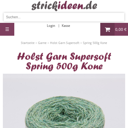
Login
Kasse
☰
0,00 €
»
»
»
Startseite
Garne
Holst Garn Supersoft
Spring 500g Kone
Holst Garn Supersoft
Spring 500g Kone