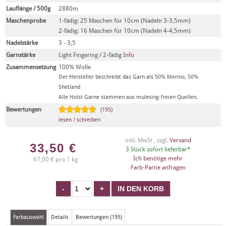
Lauflänge / 500g
2880m
Maschenprobe
1-fädig: 25 Maschen für 10cm (Nadeln 3-3,5mm)
2-fädig: 16 Maschen für 10cm (Nadeln 4-4,5mm)
Nadelstärke
3 - 3,5
Garnstärke
Light Fingering / 2-fädig
Info
Zusammensetzung
100% Wolle
Der Hersteller beschreibt das Garn als 50% Merino, 50%
Shetland
Alle Holst Garne stammen aus mulesing-freien Quellen.
Bewertungen
(195)
lesen / schreiben
inkl. MwSt , zzgl.
Versand
33,50
€
3 Stück sofort lieferbar*
Ich benötige mehr
67,00 € pro 1 kg
Farb-Partie anfragen
Farbauswahl
Details
Bewertungen (195)