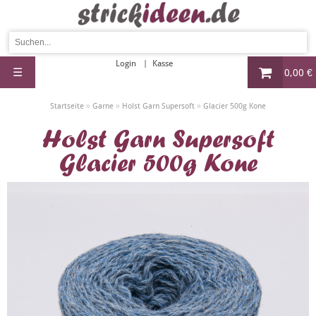
Login
Kasse
☰
0,00 €
»
»
»
Startseite
Garne
Holst Garn Supersoft
Glacier 500g Kone
Holst Garn Supersoft
Glacier 500g Kone