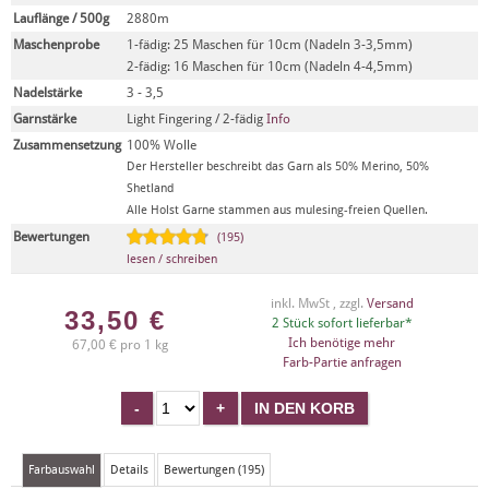
Lauflänge / 500g
2880m
Maschenprobe
1-fädig: 25 Maschen für 10cm (Nadeln 3-3,5mm)
2-fädig: 16 Maschen für 10cm (Nadeln 4-4,5mm)
Nadelstärke
3 - 3,5
Garnstärke
Light Fingering / 2-fädig
Info
Zusammensetzung
100% Wolle
Der Hersteller beschreibt das Garn als 50% Merino, 50%
Shetland
Alle Holst Garne stammen aus mulesing-freien Quellen.
Bewertungen
(195)
lesen / schreiben
inkl. MwSt , zzgl.
Versand
33,50
€
2 Stück sofort lieferbar*
Ich benötige mehr
67,00 € pro 1 kg
Farb-Partie anfragen
Farbauswahl
Details
Bewertungen (195)