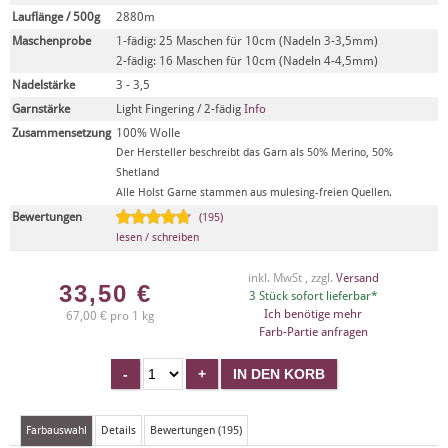
Lauflänge / 500g
2880m
Maschenprobe
1-fädig: 25 Maschen für 10cm (Nadeln 3-3,5mm)
2-fädig: 16 Maschen für 10cm (Nadeln 4-4,5mm)
Nadelstärke
3 - 3,5
Garnstärke
Light Fingering / 2-fädig
Info
Zusammensetzung
100% Wolle
Der Hersteller beschreibt das Garn als 50% Merino, 50%
Shetland
Alle Holst Garne stammen aus mulesing-freien Quellen.
Bewertungen
(195)
lesen / schreiben
inkl. MwSt , zzgl.
Versand
33,50
€
3 Stück sofort lieferbar*
Ich benötige mehr
67,00 € pro 1 kg
Farb-Partie anfragen
Farbauswahl
Details
Bewertungen (195)