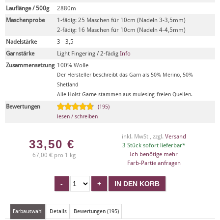
Lauflänge / 500g
2880m
Maschenprobe
1-fädig: 25 Maschen für 10cm (Nadeln 3-3,5mm)
2-fädig: 16 Maschen für 10cm (Nadeln 4-4,5mm)
Nadelstärke
3 - 3,5
Garnstärke
Light Fingering / 2-fädig
Info
Zusammensetzung
100% Wolle
Der Hersteller beschreibt das Garn als 50% Merino, 50%
Shetland
Alle Holst Garne stammen aus mulesing-freien Quellen.
Bewertungen
(195)
lesen / schreiben
inkl. MwSt , zzgl.
Versand
33,50
€
3 Stück sofort lieferbar*
Ich benötige mehr
67,00 € pro 1 kg
Farb-Partie anfragen
Farbauswahl
Details
Bewertungen (195)