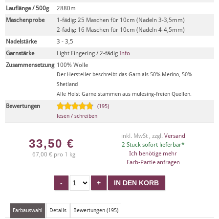
Lauflänge / 500g
2880m
Maschenprobe
1-fädig: 25 Maschen für 10cm (Nadeln 3-3,5mm)
2-fädig: 16 Maschen für 10cm (Nadeln 4-4,5mm)
Nadelstärke
3 - 3,5
Garnstärke
Light Fingering / 2-fädig
Info
Zusammensetzung
100% Wolle
Der Hersteller beschreibt das Garn als 50% Merino, 50%
Shetland
Alle Holst Garne stammen aus mulesing-freien Quellen.
Bewertungen
(195)
lesen / schreiben
inkl. MwSt , zzgl.
Versand
33,50
€
2 Stück sofort lieferbar*
Ich benötige mehr
67,00 € pro 1 kg
Farb-Partie anfragen
Farbauswahl
Details
Bewertungen (195)