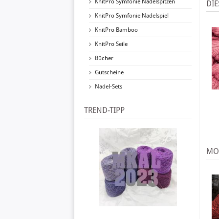
KnitPro Symfonie Nadelspitzen
DIE
KnitPro Symfonie Nadelspiel
KnitPro Bamboo
KnitPro Seile
Bücher
Gutscheine
Nadel-Sets
TREND-TIPP
MO