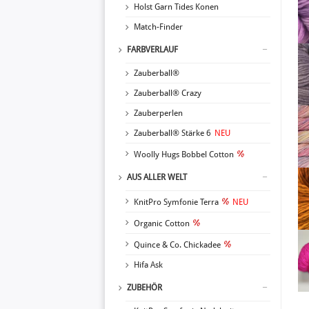
Holst Garn Tides Konen
Match-Finder
FARBVERLAUF
Zauberball®
Zauberball® Crazy
Zauberperlen
Zauberball® Stärke 6
NEU
Woolly Hugs Bobbel Cotton
AUS ALLER WELT
KnitPro Symfonie Terra
NEU
Organic Cotton
Quince & Co. Chickadee
Hifa Ask
ZUBEHÖR