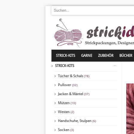
STRICK-KITS
GARNE
ZUBEHÖR
BÜCHER
STRICK-KITS
Tücher & Schals
(78)
Pullover
(32)
Jacken & Mäntel
(37)
Mützen
(10)
Westen
(2)
Handschuhe, Stulpen
(6)
Socken
(3)