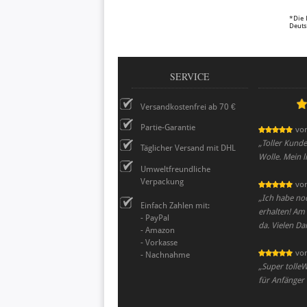
*Die 
Deuts
SERVICE
Versandkostenfrei ab 70 €
Partie-Garantie
vo
„
Toller Kund
Täglicher Versand mit DHL
Wolle. Mein l
Umweltfreundliche
Verpackung
vo
„
Ich habe noc
Einfach Zahlen mit:
erhalten! Am 
- PayPal
da. Vielen Da
- Amazon
- Vorkasse
vo
- Nachnahme
„
Super tolleW
für Anfänger