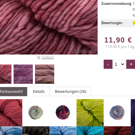
Zusammensetzung
1
D
W
Bewertungen
11,90
€
119,00 € pro 1 kg
Vollbild
Farbauswahl
Details
Bewertungen (26)