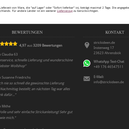
Lieferzeit von Ware, die "auf Lager" oder "Sofort lieferbar" ist, beträgt maximal 2 Tage. Die angege
chlands. Für andere Länder ist ein weiterer
Lieferverzug
zu berücksichtigen.
BEWERTUNGEN
KONTAKT
strickideen.de
4,97
aus
3209
Bewertungen
Instenweg 17
23623
Ahrensbök
n
Claudia 63
enservice, schnelle Lieferung und wunderschöne
WhatsApp Text-Chat
iebster Wollshop
”
+49 176 46547511
E-Mail:
n
Susanne Friedrichs
info@strickideen.de
h nie so schnell die gewünschte Lieferung
Nachmittag bestellt; an nächsten Tag war alles
nk dafür...
”
n
Mithe
olle und sehr einfache Strickanleitung! Sehr gut
 wie mich.
”