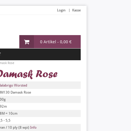
Login
Kasse
0 Artikel -
0,00 €
T
mask Rose
Damask Rose
alabrigo Worsted
M130 Damask Rose
00g
92m
8M = 10cm
,5 - 5,5
ran / 10 ply (8 wpi)
Info