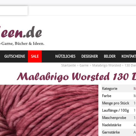
GUTSCHEINE
SALE
NÜTZLICHES
DESIGNER
BILDER
KONTAK
»
»
»
Startseite
Garne
Malabrigo Worsted
130 Da
Malabrigo Worsted 130 
Kategorie
M
Farbe
M
Menge pro Stück
1
Lauflänge / 100g
1
Maschenprobe
1
Nadelstärke
4
Garnstärke
A