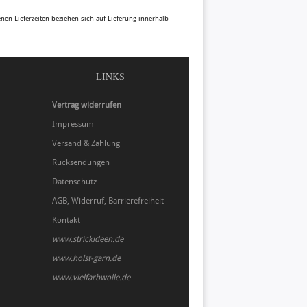
benen Lieferzeiten beziehen sich auf Lieferung innerhalb
LINKS
Vertrag widerrufen
Impressum
Versand & Zahlung
Rücksendungen
Datenschutz
AGB, Widerruf, Barrierefreiheit
Kontakt
www.strickideen.de
www.holst-garn.de
www.vielfarbwolle.de