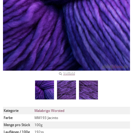
Vollbild
Kategorie
Malabrigo Worsted
Farbe
MM193 Jacinto
Menge pro Stück
100g
Lauflänge / 100g
192m