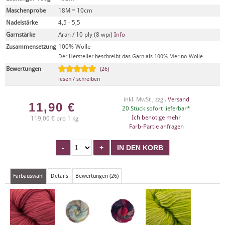
Maschenprobe
18M = 10cm
Nadelstärke
4,5 - 5,5
Garnstärke
Aran / 10 ply (8 wpi)
Info
Zusammensetzung
100% Wolle
Der Hersteller beschreibt das Garn als 100% Merino-Wolle
Bewertungen
(26)
lesen / schreiben
inkl. MwSt , zzgl.
Versand
11,90
€
20 Stück sofort lieferbar*
Ich benötige mehr
119,00 € pro 1 kg
Farb-Partie anfragen
Farbauswahl
Details
Bewertungen (26)