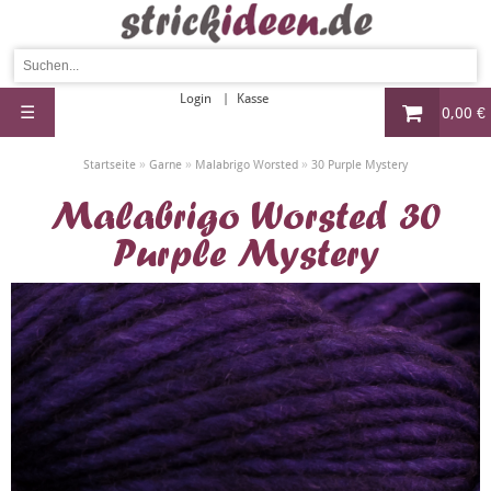
Login
Kasse
☰
0,00 €
»
»
»
Startseite
Garne
Malabrigo Worsted
30 Purple Mystery
Malabrigo Worsted 30
Purple Mystery