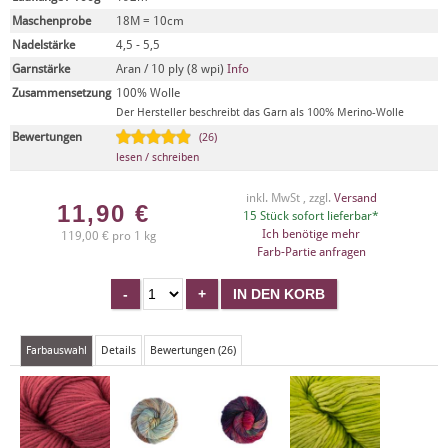
Maschenprobe
18M = 10cm
Nadelstärke
4,5 - 5,5
Garnstärke
Aran / 10 ply (8 wpi)
Info
Zusammensetzung
100% Wolle
Der Hersteller beschreibt das Garn als 100% Merino-Wolle
Bewertungen
(26)
lesen / schreiben
inkl. MwSt , zzgl.
Versand
11,90
€
15 Stück sofort lieferbar*
Ich benötige mehr
119,00 € pro 1 kg
Farb-Partie anfragen
Farbauswahl
Details
Bewertungen (26)