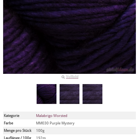
Vollbild
Kategorie
Malabrigo Worsted
Farbe
MM030 Purple Mystery
Menge pro Stück
100g
Lauflänge / 100g
192m