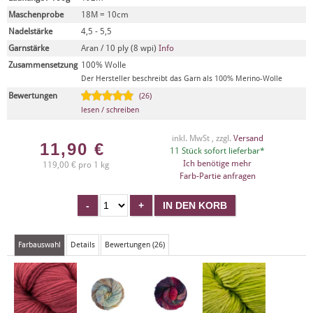
Maschenprobe
18M = 10cm
Nadelstärke
4,5 - 5,5
Garnstärke
Aran / 10 ply (8 wpi)
Info
Zusammensetzung
100% Wolle
Der Hersteller beschreibt das Garn als 100% Merino-Wolle
Bewertungen
(26)
lesen / schreiben
inkl. MwSt , zzgl.
Versand
11,90
€
11 Stück sofort lieferbar*
Ich benötige mehr
119,00 € pro 1 kg
Farb-Partie anfragen
Farbauswahl
Details
Bewertungen (26)