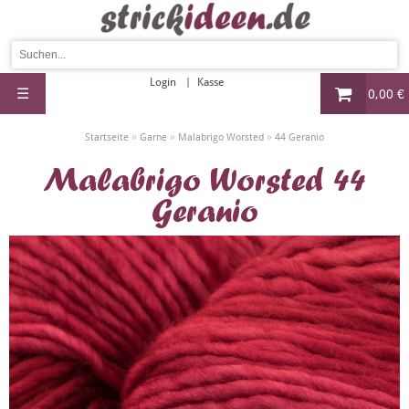
Login
Kasse
☰
0,00 €
»
»
»
Startseite
Garne
Malabrigo Worsted
44 Geranio
Malabrigo Worsted 44
Geranio