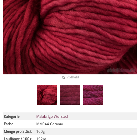
Vollbild
Kategorie
Malabrigo Worsted
Farbe
MM044 Geranio
Menge pro Stück
100g
Lauflänge / 100g
192m