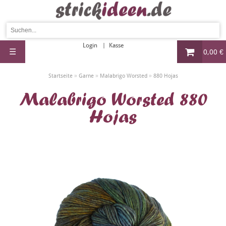
Login
Kasse
☰
0,00 €
»
»
»
Startseite
Garne
Malabrigo Worsted
880 Hojas
Malabrigo Worsted 880
Hojas