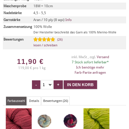
Maschenprobe
18M = 10cm
Nadelstärke
4,5 - 5,5
Garnstärke
Aran / 10 ply (8 wpi)
Info
Zusammensetzung
100% Wolle
Der Hersteller beschreibt das Garn als 100% Merino-Wolle
Bewertungen
(26)
lesen / schreiben
inkl. MwSt , zzgl.
Versand
11,90
€
7 Stück sofort lieferbar*
Ich benötige mehr
119,00 € pro 1 kg
Farb-Partie anfragen
Farbauswahl
Details
Bewertungen (26)