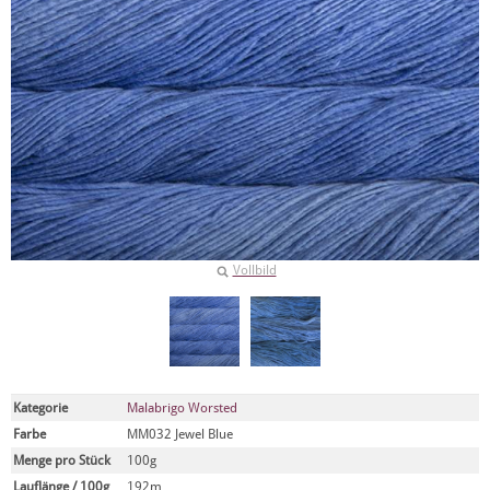
Vollbild
Kategorie
Malabrigo Worsted
Farbe
MM032 Jewel Blue
Menge pro Stück
100g
Lauflänge / 100g
192m