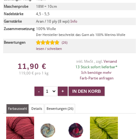
Maschenprobe
18M = 10cm
Nadelstärke
4,5 - 5,5
Garnstärke
Aran / 10 ply (8 wpi)
Info
Zusammensetzung
100% Wolle
Der Hersteller beschreibt das Garn als 100% Merino-Wolle
Bewertungen
(26)
lesen / schreiben
inkl. MwSt , zzgl.
Versand
11,90
€
13 Stück sofort lieferbar*
Ich benötige mehr
119,00 € pro 1 kg
Farb-Partie anfragen
Farbauswahl
Details
Bewertungen (26)