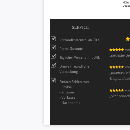
*Die 
Deuts
SERVICE
Versandkostenfrei ab 70 €
Partie-Garantie
vo
„
perfekter Se
Täglicher Versand mit DHL
Umweltfreundliche
vo
Verpackung
„
phantastisc
Shop und extr
Einfach Zahlen mit:
- PayPal
vo
- Amazon
„
Sehr schnell
- Vorkasse
- Nachnahme