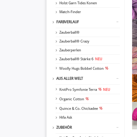
Holst Garn Tides Konen
Match-Finder
FARBVERLAUF
Zauberball®
Zauberball® Crazy
Zauberperlen
Zauberball® Stärke 6
NEU
Woolly Hugs Bobbel Cotton
AUS ALLER WELT
KnitPro Symfonie Terra
NEU
Organic Cotton
Quince & Co. Chickadee
Hifa Ask
ZUBEHÖR