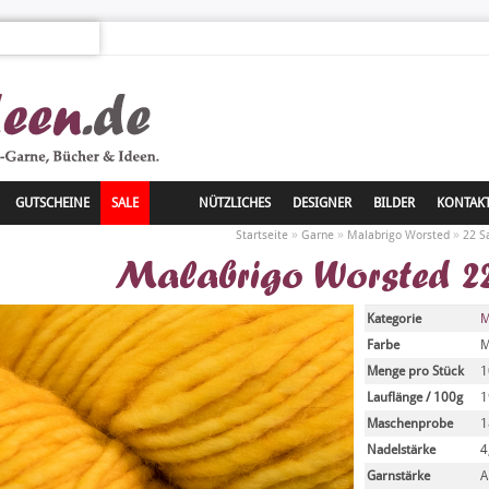
GUTSCHEINE
SALE
NÜTZLICHES
DESIGNER
BILDER
KONTAK
»
»
»
Startseite
Garne
Malabrigo Worsted
22 S
Malabrigo Worsted 22
Kategorie
M
Farbe
M
Menge pro Stück
1
Lauflänge / 100g
1
Maschenprobe
1
Nadelstärke
4
Garnstärke
A