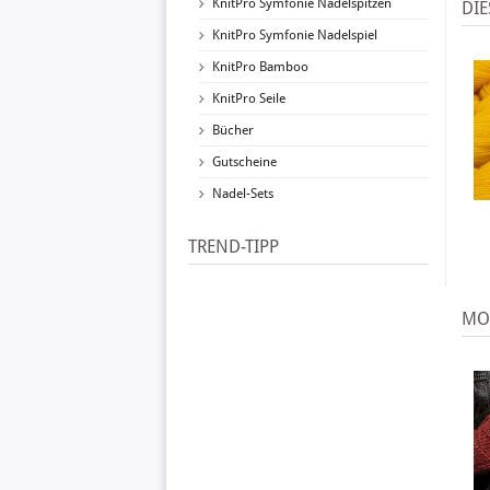
KnitPro Symfonie Nadelspitzen
DIE
KnitPro Symfonie Nadelspiel
KnitPro Bamboo
KnitPro Seile
Bücher
Gutscheine
Nadel-Sets
TREND-TIPP
MO