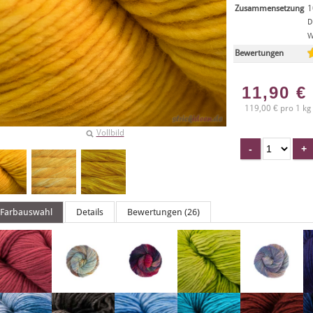
Zusammensetzung
1
D
W
Bewertungen
11,90
€
119,00 € pro 1 kg
Vollbild
Farbauswahl
Details
Bewertungen (26)