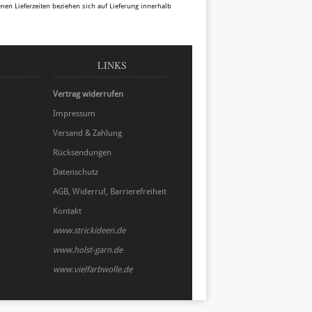
benen Lieferzeiten beziehen sich auf Lieferung innerhalb
LINKS
Vertrag widerrufen
Impressum
Versand & Zahlung
Rücksendungen
Datenschutz
AGB, Widerruf, Barrierefreiheit
Kontakt
www.strickideen.de
www.holst-garn.de
www.vielfarbwolle.de