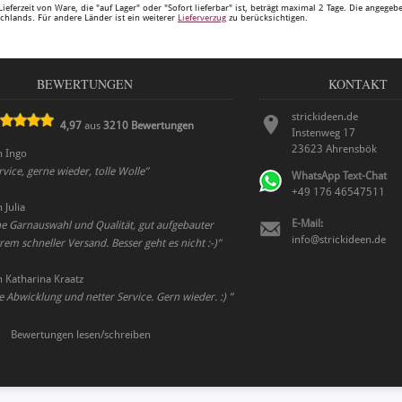
Lieferzeit von Ware, die "auf Lager" oder "Sofort lieferbar" ist, beträgt maximal 2 Tage. Die angege
chlands. Für andere Länder ist ein weiterer
Lieferverzug
zu berücksichtigen.
BEWERTUNGEN
KONTAKT
strickideen.de
4,97
aus
3210
Bewertungen
Instenweg 17
23623
Ahrensbök
n
Ingo
rvice, gerne wieder, tolle Wolle
”
WhatsApp Text-Chat
+49 176 46547511
n
Julia
E-Mail:
he Garnauswahl und Qualität, gut aufgebauter
info@strickideen.de
em schneller Versand. Besser geht es nicht :-)
”
n
Katharina Kraatz
e Abwicklung und netter Service. Gern wieder. :)
”
Bewertungen lesen/schreiben