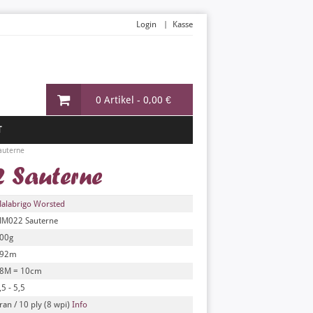
Login
Kasse
0 Artikel -
0,00 €
T
auterne
 Sauterne
alabrigo Worsted
M022 Sauterne
00g
92m
8M = 10cm
,5 - 5,5
ran / 10 ply (8 wpi)
Info