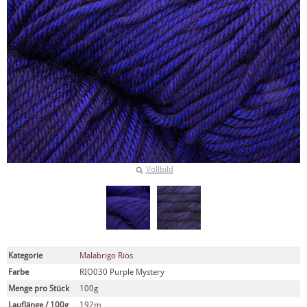
Vollbild
Kategorie
Malabrigo Rios
Farbe
RIO030 Purple Mystery
Menge pro Stück
100g
Lauflänge / 100g
192m