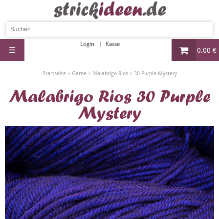
Login
Kasse
☰
0,00 €
»
»
»
Startseite
Garne
Malabrigo Rios
30 Purple Mystery
Malabrigo Rios 30 Purple
Mystery