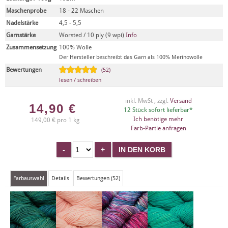
Maschenprobe
18 - 22 Maschen
Nadelstärke
4,5 - 5,5
Garnstärke
Worsted / 10 ply (9 wpi)
Info
Zusammensetzung
100% Wolle
Der Hersteller beschreibt das Garn als 100% Merinowolle
Bewertungen
(52)
lesen / schreiben
inkl. MwSt , zzgl.
Versand
14,90
€
12 Stück sofort lieferbar*
Ich benötige mehr
149,00 € pro 1 kg
Farb-Partie anfragen
Farbauswahl
Details
Bewertungen (52)