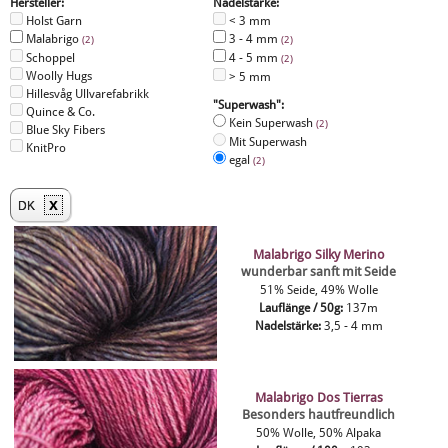
Hersteller:
Nadelstärke:
Holst Garn
< 3 mm
Malabrigo
3 - 4 mm
(2)
(2)
Schoppel
4 - 5 mm
(2)
Woolly Hugs
> 5 mm
Hillesvåg Ullvarefabrikk
"Superwash":
Quince & Co.
Kein Superwash
(2)
Blue Sky Fibers
Mit Superwash
KnitPro
egal
(2)
x
DK
Malabrigo Silky Merino
wunderbar sanft mit Seide
51% Seide, 49% Wolle
Lauflänge / 50g:
137m
Nadelstärke:
3,5 - 4 mm
Malabrigo Dos Tierras
Besonders hautfreundlich
50% Wolle, 50% Alpaka