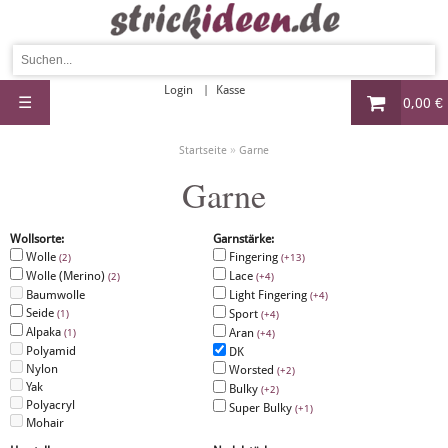
Login
Kasse
☰
0,00 €
»
Startseite
Garne
Garne
Wollsorte:
Garnstärke:
Wolle
Fingering
(2)
(+13)
Wolle (Merino)
Lace
(2)
(+4)
Baumwolle
Light Fingering
(+4)
Seide
Sport
(1)
(+4)
Alpaka
Aran
(1)
(+4)
Polyamid
DK
Nylon
Worsted
(+2)
Yak
Bulky
(+2)
Polyacryl
Super Bulky
(+1)
Mohair