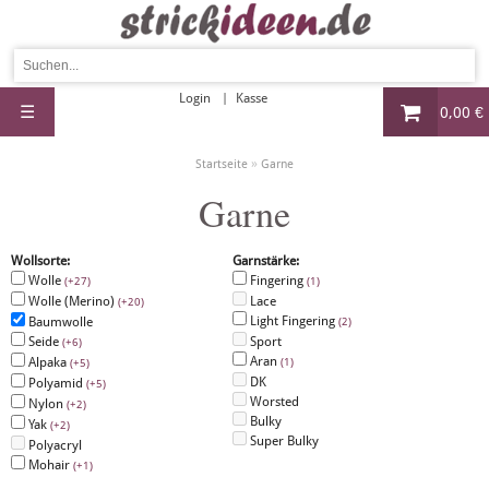
Login
Kasse
☰
0,00 €
»
Startseite
Garne
Garne
Wollsorte:
Garnstärke:
Wolle
Fingering
(+27)
(1)
Wolle (Merino)
Lace
(+20)
Light Fingering
Baumwolle
(2)
Seide
Sport
(+6)
Aran
Alpaka
(1)
(+5)
DK
Polyamid
(+5)
Worsted
Nylon
(+2)
Bulky
Yak
(+2)
Super Bulky
Polyacryl
Mohair
(+1)