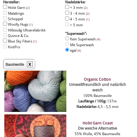
Hersteller:
Nadelstärke:
Holst Garn
< 3 mm
(2)
(2)
Malabrigo
3 - 4 mm
(2)
Schoppel
4 - 5 mm
(1)
Woolly Hugs
(1)
> 5 mm
Hillesvåg Ullvarefabrikk
"Superwash":
Quince & Co.
Kein Superwash
(4)
Blue Sky Fibers
(1)
Mit Superwash
KnitPro
egal
(4)
x
Baumwolle
Organic Cotton
Umweltfreundlich und natürlich
weich
100% Baumwolle
Lauflänge / 100g:
137m
Nadelstärke:
4,5 - 5,5 mm
Holst Garn Coast
Die weiche Alternative
55% Wolle, 45% Baumwolle