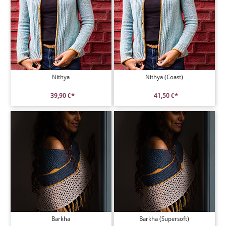
Nithya
Nithya (Coast)
39,90 €*
41,50 €*
Barkha
Barkha (Supersoft)