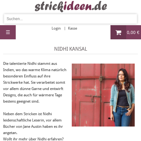
Login
Kasse
☰
0,00 €
NIDHI KANSAL
Die talentierte Nidhi stammt aus
Indien, wo das warme Klima natürlich
besonderen Einfluss auf ihre
Strickwerke hat. Sie verarbeitet somit
vor allem dünne Garne und entwirft
Designs, die auch für wärmere Tage
bestens geeignet sind.
Neben dem Stricken ist Nidhi
leidenschaftliche Leserin, vor allem
Bücher von Jane Austin haben es ihr
angetan.
Wollt ihr mehr über Nidhi erfahren?