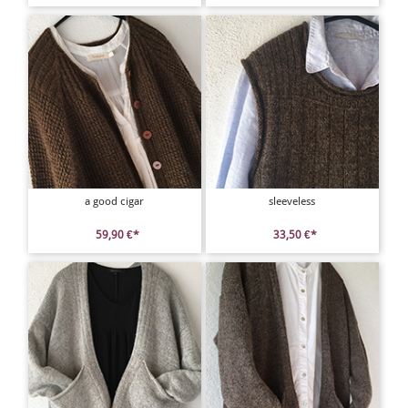
a good cigar
sleeveless
59,90 €*
33,50 €*