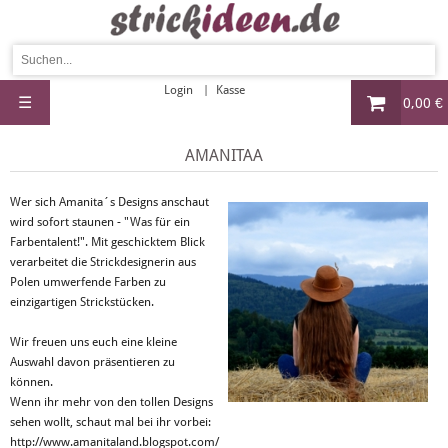
Login
Kasse
☰
0,00 €
AMANITAA
Wer sich Amanita´s Designs anschaut
wird sofort staunen - "Was für ein
Farbentalent!". Mit geschicktem Blick
verarbeitet die Strickdesignerin aus
Polen umwerfende Farben zu
einzigartigen Strickstücken.
Wir freuen uns euch eine kleine
Auswahl davon präsentieren zu
können.
Wenn ihr mehr von den tollen Designs
sehen wollt, schaut mal bei ihr vorbei:
http://www.amanitaland.blogspot.com/