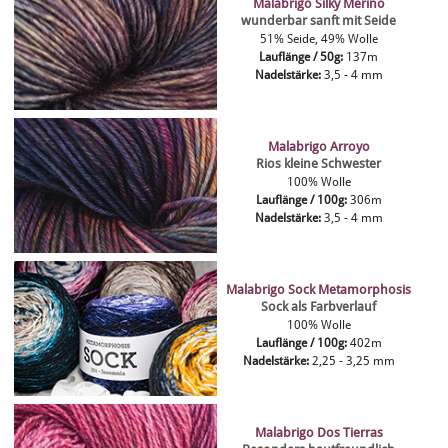
Malabrigo Silky Merino
wunderbar sanft mit Seide
51% Seide, 49% Wolle
Lauflänge / 50g:
137m
Nadelstärke:
3,5 - 4 mm
Malabrigo Arroyo
Rios kleine Schwester
100% Wolle
Lauflänge / 100g:
306m
Nadelstärke:
3,5 - 4 mm
Malabrigo Sock Metamorphosis
Sock als Farbverlauf
100% Wolle
Lauflänge / 100g:
402m
Nadelstärke:
2,25 - 3,25 mm
Malabrigo Dos Tierras