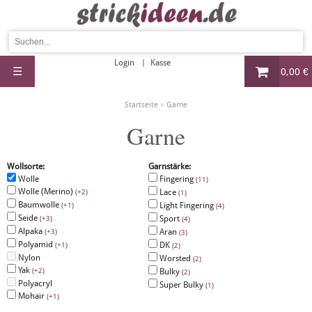
Login
Kasse
☰
0,00 €
»
Startseite
Garne
Garne
Wollsorte:
Garnstärke:
Wolle
Fingering
(11)
Wolle (Merino)
Lace
(+2)
(1)
Baumwolle
Light Fingering
(+1)
(4)
Seide
Sport
(+3)
(4)
Alpaka
Aran
(+3)
(3)
Polyamid
DK
(+1)
(2)
Nylon
Worsted
(2)
Yak
(+2)
Bulky
(2)
Polyacryl
Super Bulky
(1)
Mohair
(+1)