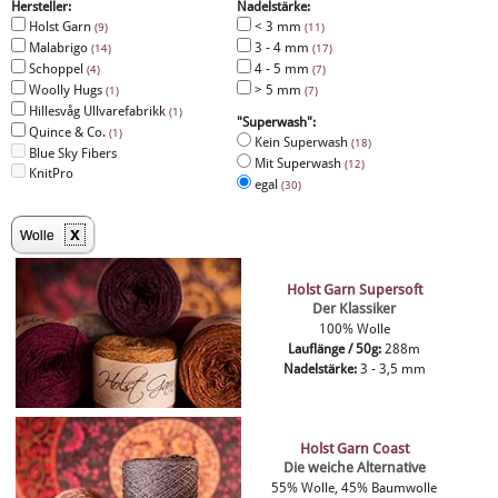
Hersteller:
Nadelstärke:
Holst Garn
< 3 mm
(9)
(11)
Malabrigo
3 - 4 mm
(14)
(17)
Schoppel
4 - 5 mm
(4)
(7)
Woolly Hugs
> 5 mm
(1)
(7)
Hillesvåg Ullvarefabrikk
(1)
"Superwash":
Quince & Co.
(1)
Kein Superwash
(18)
Blue Sky Fibers
Mit Superwash
(12)
KnitPro
egal
(30)
x
Wolle
Holst Garn Supersoft
Der Klassiker
100% Wolle
Lauflänge / 50g:
288m
Nadelstärke:
3 - 3,5 mm
Holst Garn Coast
Die weiche Alternative
55% Wolle, 45% Baumwolle