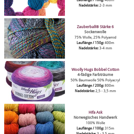
Lauflänge / 100g:
400m
Nadelstärke:
2-3 mm
Zauberball® Stärke 6
Sockenwolle
75% Wolle, 25% Polyamid
Lauflänge / 150g:
400m
Nadelstärke:
3-4 mm
Woolly Hugs Bobbel Cotton
4-fädige Farbträume
50% Baumwolle 50% Polyacryl
Lauflänge / 200g:
800m
Nadelstärke:
2,5 - 3,5 mm
Hifa Ask
Norwegisches Handwerk
100% Wolle
Lauflänge / 100g:
315m
Nadelstärke:
3 - 3,5 mm