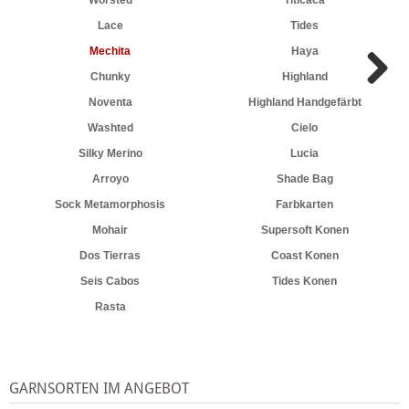
Worsted
Titicaca
Lace
Tides
Mechita
Haya
Chunky
Highland
Noventa
Highland Handgefärbt
Washted
Cielo
Silky Merino
Lucia
Arroyo
Shade Bag
Sock Metamorphosis
Farbkarten
Mohair
Supersoft Konen
Dos Tierras
Coast Konen
Seis Cabos
Tides Konen
Rasta
GARNSORTEN IM ANGEBOT