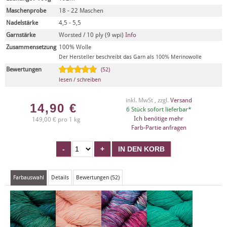
Maschenprobe
18 - 22 Maschen
Nadelstärke
4,5 - 5,5
Garnstärke
Worsted / 10 ply (9 wpi)
Info
Zusammensetzung
100% Wolle
Der Hersteller beschreibt das Garn als 100% Merinowolle
Bewertungen
(52)
lesen / schreiben
inkl. MwSt , zzgl.
Versand
14,90
€
6 Stück sofort lieferbar*
Ich benötige mehr
149,00 € pro 1 kg
Farb-Partie anfragen
Farbauswahl
Details
Bewertungen (52)