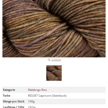
Vollbild
Kategorie
Malabrigo Rios
Farbe
RIO287 Capricorn (Steinbock)
Menge pro Stück
100g
Lauflänge / 100g
192m