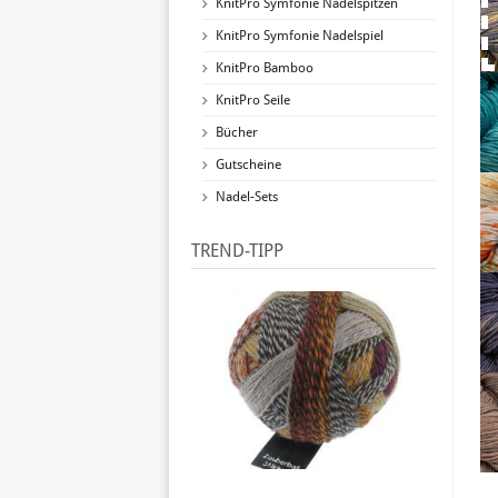
KnitPro Symfonie Nadelspitzen
KnitPro Symfonie Nadelspiel
KnitPro Bamboo
KnitPro Seile
Bücher
Gutscheine
Nadel-Sets
TREND-TIPP