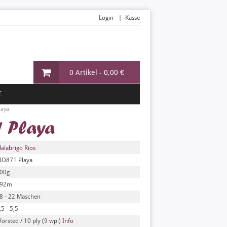
Login
Kasse
0 Artikel -
0,00 €
T
laya
1 Playa
alabrigo Rios
IO871 Playa
00g
92m
8 - 22 Maschen
,5 - 5,5
orsted / 10 ply (9 wpi)
Info