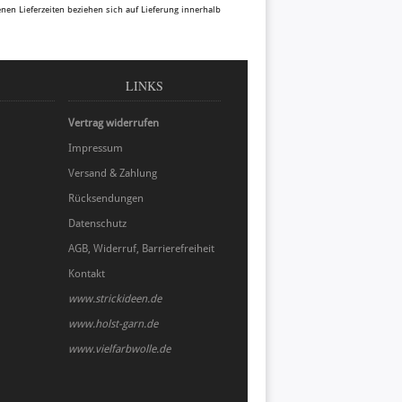
benen Lieferzeiten beziehen sich auf Lieferung innerhalb
LINKS
Vertrag widerrufen
Impressum
Versand & Zahlung
Rücksendungen
Datenschutz
AGB, Widerruf, Barrierefreiheit
Kontakt
www.strickideen.de
www.holst-garn.de
www.vielfarbwolle.de