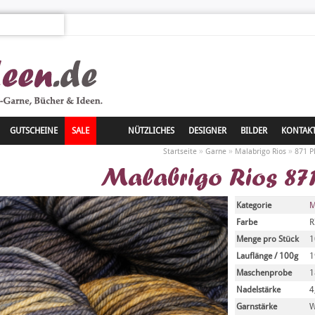
GUTSCHEINE
SALE
NÜTZLICHES
DESIGNER
BILDER
KONTAK
»
»
»
Startseite
Garne
Malabrigo Rios
871 P
Malabrigo Rios 87
Kategorie
M
Farbe
R
Menge pro Stück
1
Lauflänge / 100g
1
Maschenprobe
1
Nadelstärke
4
Garnstärke
W