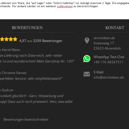
Lieferzeit von Ware, die "auf Lager" oder "Sofort lieferbar" ist, beträgt maximal 2 Tage. Die angege
chlands. Für andere Länder ist ein weiterer
Lieferverzug
zu berücksichtigen.
BEWERTUNGEN
KONTAKT
strickideen.de
4,97
aus
3209
Bewertungen
Instenweg 17
23623
Ahrensbök
n
Astrid Mano
ste Lieferung nach Österreich, sehr netter
WhatsApp Text-Chat
e 1a und wunderschön! Mein Garnshop Nr. 1!!!!!
”
+49 176 46547511
E-Mail:
n
Christine Karwei
info@strickideen.de
perfekter Service- sehr empfehlenswert!
”
n
Gudrun
undum glücklich - Garn, Verpackung und
opp! Dazu auch noch preiswert. Herz, was willst
Bewertungen lesen/schreiben