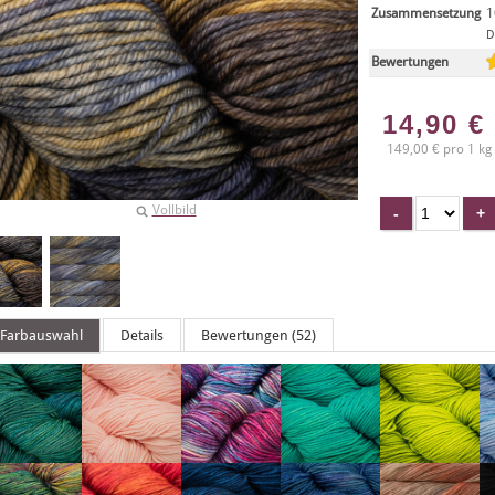
Zusammensetzung
1
D
Bewertungen
14,90
€
149,00 € pro 1 kg
Vollbild
Farbauswahl
Details
Bewertungen (52)