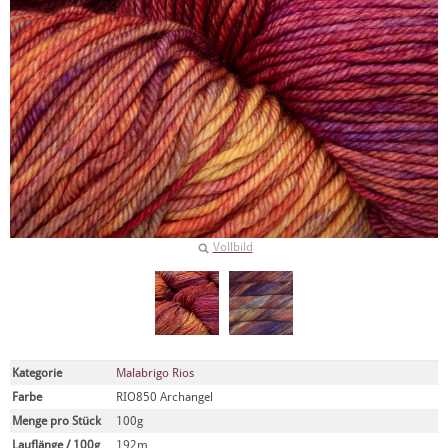
Vollbild
Kategorie
Malabrigo Rios
Farbe
RIO850 Archangel
Menge pro Stück
100g
Lauflänge / 100g
192m