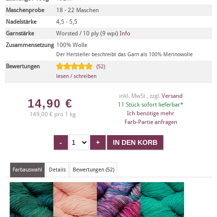
Maschenprobe
18 - 22 Maschen
Nadelstärke
4,5 - 5,5
Garnstärke
Worsted / 10 ply (9 wpi)
Info
Zusammensetzung
100% Wolle
Der Hersteller beschreibt das Garn als 100% Merinowolle
Bewertungen
(52)
lesen / schreiben
inkl. MwSt , zzgl.
Versand
14,90
€
11 Stück sofort lieferbar*
Ich benötige mehr
149,00 € pro 1 kg
Farb-Partie anfragen
Farbauswahl
Details
Bewertungen (52)