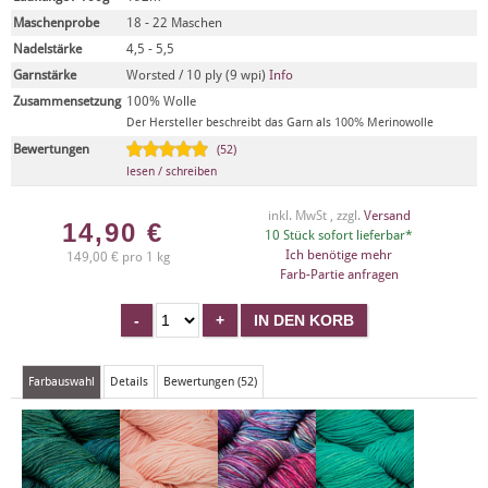
Maschenprobe
18 - 22 Maschen
Nadelstärke
4,5 - 5,5
Garnstärke
Worsted / 10 ply (9 wpi)
Info
Zusammensetzung
100% Wolle
Der Hersteller beschreibt das Garn als 100% Merinowolle
Bewertungen
(52)
lesen / schreiben
inkl. MwSt , zzgl.
Versand
14,90
€
10 Stück sofort lieferbar*
Ich benötige mehr
149,00 € pro 1 kg
Farb-Partie anfragen
Farbauswahl
Details
Bewertungen (52)