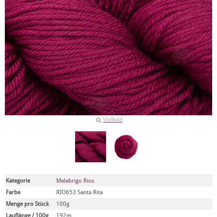
Vollbild
Kategorie
Malabrigo Rios
Farbe
RIO653 Santa Rita
Menge pro Stück
100g
Lauflänge / 100g
192m