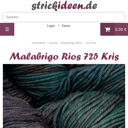
Login
Kasse
☰
0,00 €
»
»
»
Startseite
Garne
Malabrigo Rios
725 Kris
Malabrigo Rios 725 Kris