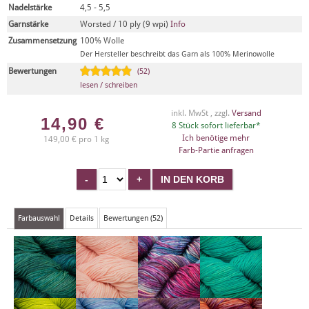
Nadelstärke
4,5 - 5,5
Garnstärke
Worsted / 10 ply (9 wpi)
Info
Zusammensetzung
100% Wolle
Der Hersteller beschreibt das Garn als 100% Merinowolle
Bewertungen
(52)
lesen / schreiben
inkl. MwSt , zzgl.
Versand
14,90
€
8 Stück sofort lieferbar*
Ich benötige mehr
149,00 € pro 1 kg
Farb-Partie anfragen
Farbauswahl
Details
Bewertungen (52)