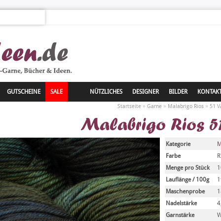
GUTSCHEINE
SALE
NÜTZLICHES
DESIGNER
BILDER
KONTAK
»
»
»
Startseite
Garne
Malabrigo Rios
51 
Malabrigo Rios 5
Kategorie
M
Farbe
R
Menge pro Stück
1
Lauflänge / 100g
1
Maschenprobe
1
Nadelstärke
4
Garnstärke
W