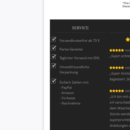
*Die 
Deuts
SERVICE
Versandkostenfrei ab 70 €
Partie-Garantie
vo
„
Super schnel
Täglicher Versand mit DHL
Umweltfreundliche
vo
Verpackung
„
Super Kontak
begeistert. 
Einfach Zahlen mit:
- PayPal
vo
- Amazon
„
Ich bin mit 
- Vorkasse
ich verschied
- Nachnahme
dem Waschen s
Stücke werden
superprombt!
Anleitungen 