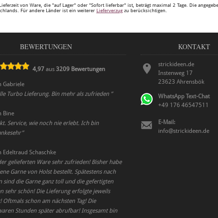
Lieferzeit von Ware, die "auf Lager" oder "Sofort lieferbar" ist, beträgt maximal 2 Tage. Die angege
chlands. Für andere Länder ist ein weiterer
Lieferverzug
zu berücksichtigen.
BEWERTUNGEN
KONTAKT
strickideen.de
4,97
aus
3209
Bewertungen
Instenweg 17
23623
Ahrensbök
n
Gabriele
le Turbo Lieferung. Bin mehr als zufrieden
”
WhatsApp Text-Chat
+49 176 46547511
n
Bine
E-Mail:
t. Service, wie noch nie erlebt. Ich bin
info@strickideen.de
Dankesehr
”
n
Edeltraud Schaschke
der gelieferten Ware sehr zufrieden! Bisher habe
ene Garne von Holst bestellt. Spätestens nach
ind die Garne ganz toll und die gefertigten
 sehr schön! Die Lieferung erfolgte jeweils
 Oftmals schon am nächsten Tag! Die
waren Stunden später abrufbar! Insgesamt bin