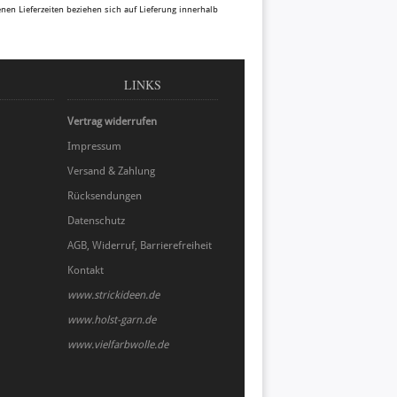
benen Lieferzeiten beziehen sich auf Lieferung innerhalb
LINKS
Vertrag widerrufen
Impressum
Versand & Zahlung
Rücksendungen
Datenschutz
AGB, Widerruf, Barrierefreiheit
Kontakt
www.strickideen.de
www.holst-garn.de
www.vielfarbwolle.de