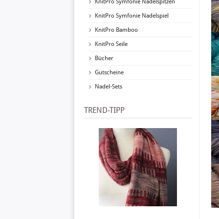
KnitPro Symfonie Nadelspitzen
KnitPro Symfonie Nadelspiel
KnitPro Bamboo
KnitPro Seile
Bücher
Gutscheine
Nadel-Sets
TREND-TIPP