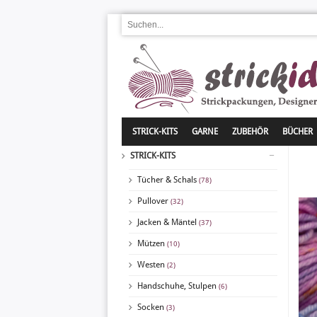
STRICK-KITS
GARNE
ZUBEHÖR
BÜCHER
STRICK-KITS
Tücher & Schals
(78)
Pullover
(32)
Jacken & Mäntel
(37)
Mützen
(10)
Westen
(2)
Handschuhe, Stulpen
(6)
Socken
(3)