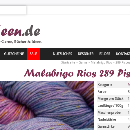
GUTSCHEINE
SALE
NÜTZLICHES
DESIGNER
BILDER
KONTAK
»
»
»
Startseite
Garne
Malabrigo Rios
289 Pisces
Malabrigo Rios 289 Pisc
Kategorie
M
Farbe
R
Menge pro Stück
1
Lauflänge / 100g
1
Maschenprobe
1
Nadelstärke
4
Garnstärke
W