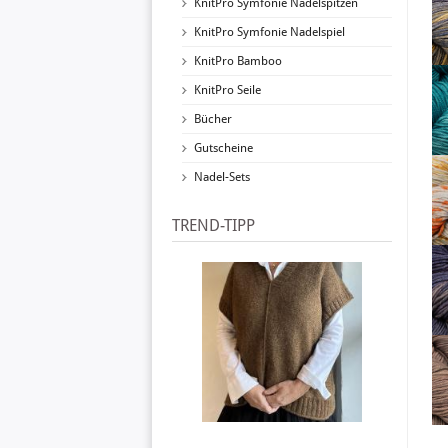
KnitPro Symfonie Nadelspitzen
KnitPro Symfonie Nadelspiel
KnitPro Bamboo
KnitPro Seile
Bücher
Gutscheine
Nadel-Sets
TREND-TIPP