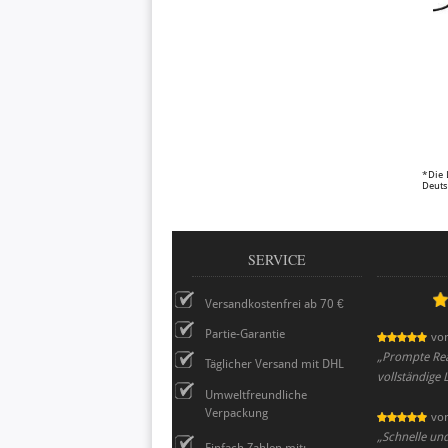
*Die 
Deuts
SERVICE
Versandkostenfrei ab 70 €
Partie-Garantie
vo
„
Prompte Rea
Täglicher Versand mit DHL
vollständige 
Umweltfreundliche
Verpackung
vo
„
Schnelle un