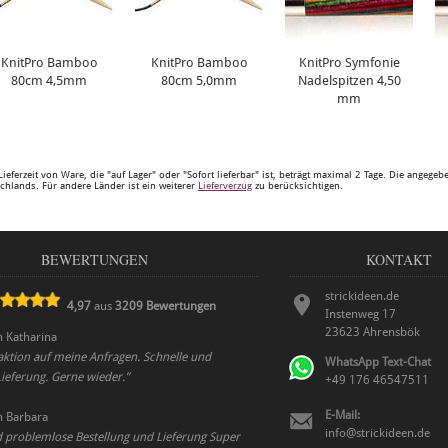
KnitPro Bamboo
KnitPro Bamboo
KnitPro Symfonie
80cm 4,5mm
80cm 5,0mm
Nadelspitzen 4,50
mm
Lieferzeit von Ware, die "auf Lager" oder "Sofort lieferbar" ist, beträgt maximal 2 Tage. Die angege
chlands. Für andere Länder ist ein weiterer
Lieferverzug
zu berücksichtigen.
BEWERTUNGEN
KONTAKT
strickideen.de
4,97
aus
3209
Bewertungen
Instenweg 17
23623
Ahrensbök
n
Katharina
ktion auf meine Anfragen. Schnelle und
WhatsApp Text-Chat
Lieferung. Gerne wieder.
”
+49 176 46547511
E-Mail:
n
Barbara
info@strickideen.de
d problemlose Bestellung und Lieferung Super