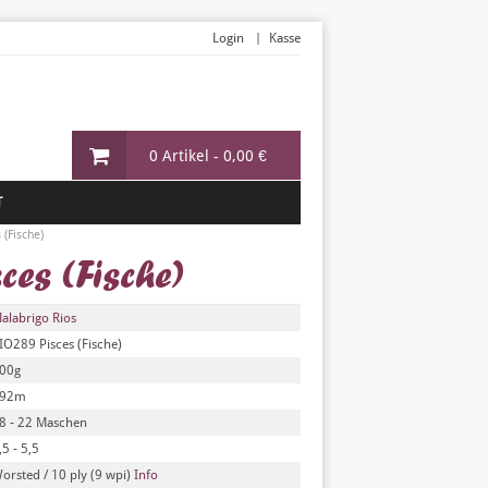
Login
Kasse
0 Artikel -
0,00 €
T
 (Fische)
es (Fische)
alabrigo Rios
IO289 Pisces (Fische)
00g
92m
8 - 22 Maschen
,5 - 5,5
orsted / 10 ply (9 wpi)
Info