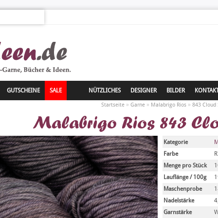
GUTSCHEINE
SALE
NÜTZLICHES
DESIGNER
BILDER
KONTAK
»
»
»
Startseite
Garne
Malabrigo Rios
843 Cloud 
Malabrigo Rios 843 Clo
Kategorie
M
Farbe
R
Menge pro Stück
1
Lauflänge / 100g
1
Maschenprobe
1
Nadelstärke
4
Garnstärke
W