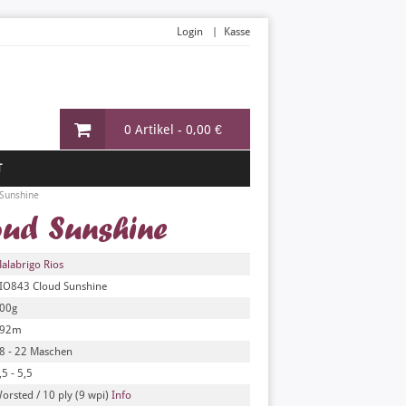
Login
Kasse
0 Artikel -
0,00 €
T
Sunshine
ud Sunshine
alabrigo Rios
IO843 Cloud Sunshine
00g
92m
8 - 22 Maschen
,5 - 5,5
orsted / 10 ply (9 wpi)
Info