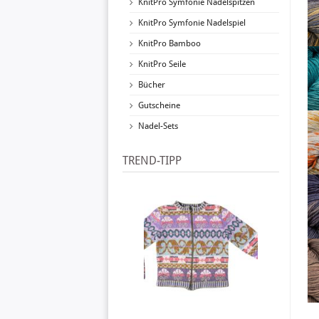
KnitPro Symfonie Nadelspitzen
KnitPro Symfonie Nadelspiel
KnitPro Bamboo
KnitPro Seile
Bücher
Gutscheine
Nadel-Sets
TREND-TIPP