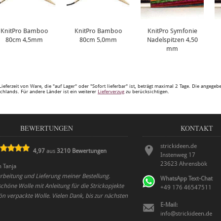
KnitPro Bamboo
KnitPro Bamboo
KnitPro Symfonie
80cm 4,5mm
80cm 5,0mm
Nadelspitzen 4,50
mm
Lieferzeit von Ware, die "auf Lager" oder "Sofort lieferbar" ist, beträgt maximal 2 Tage. Die angege
chlands. Für andere Länder ist ein weiterer
Lieferverzug
zu berücksichtigen.
BEWERTUNGEN
KONTAKT
strickideen.de
4,97
aus
3210
Bewertungen
Instenweg 17
23623
Ahrensbök
n
Tanja
rbeitung und Lieferung meiner Bestellung.
WhatsApp Text-Chat
chöne Wolle mit Anleitung für die Strickopjekte
+49 176 46547511
n verpackte Wolle. Vielen Dank, bis zur nächsten
E-Mail:
info@strickideen.de