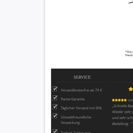
*Die 
Deuts
SERVICE
Versandkostenfrei ab 70 €
Partie-Garantie
vo
„
Schnelle Bea
Täglicher Versand mit DHL
Wieder sehr s
Umweltfreundliche
und sehr schö
Verpackung
Bestellung .
”