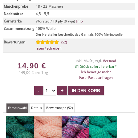
Maschenprobe
18 - 22 Maschen
Nadelstärke
4,5 - 5,5
Garnstärke
Worsted / 10 ply (9 wpi)
Info
Zusammensetzung
100% Wolle
Der Hersteller beschreibt das Garn als 100% Merinowolle
Bewertungen
(52)
lesen / schreiben
inkl. MwSt , zzgl.
Versand
14,90
€
31 Stück sofort lieferbar*
Ich benötige mehr
149,00 € pro 1 kg
Farb-Partie anfragen
Farbauswahl
Details
Bewertungen (52)