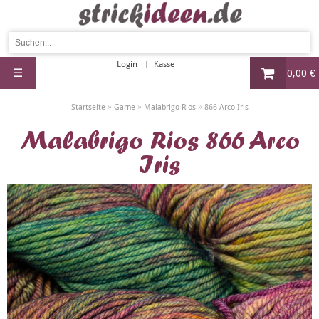
Login
Kasse
☰
0,00 €
»
»
»
Startseite
Garne
Malabrigo Rios
866 Arco Iris
Malabrigo Rios 866 Arco
Iris