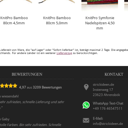
KnitPro Bamboo
KnitPro Bamboo
KnitPro Symfonie
80cm 4,5mm
80cm 5,0mm
Nadelspitzen 4,50
mm
Lieferzeit von Ware, die "auf Lager" oder "Sofort lieferbar" ist, beträgt maximal 2 Tage. Die angege
chlands. Für andere Länder ist ein weiterer
Lieferverzug
zu berücksichtigen.
BEWERTUNGEN
KONTAKT
strickideen.de
4,97
aus
3209
Bewertungen
Instenweg 17
23623
Ahrensbök
n
wiesendahl
hr zufrieden, schnelle Lieferung und sehr
WhatsApp Text-Chat
.
”
+49 176 46547511
E-Mail:
n
Gaby
info@strickideen.de
tolle Farben. Bin sehr zufrieden. Schnelle