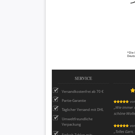
*Die 
Deuts
SERVICE
Versandkostenfrei ab 70 €
Partie-Garantie
vo
„
Wie immer se
Täglicher Versand mit DHL
schöne Wolle
Umweltfreundliche
Verpackung
vo
„
Tolles Garn, 