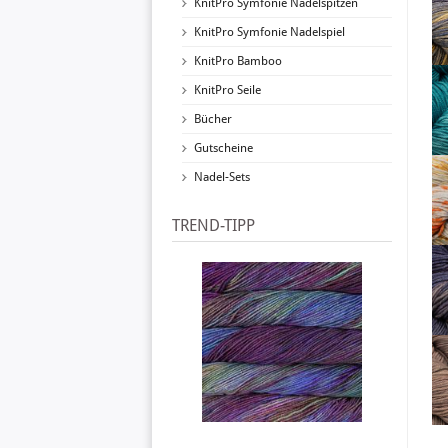
KnitPro Symfonie Nadelspitzen
KnitPro Symfonie Nadelspiel
KnitPro Bamboo
KnitPro Seile
Bücher
Gutscheine
Nadel-Sets
TREND-TIPP