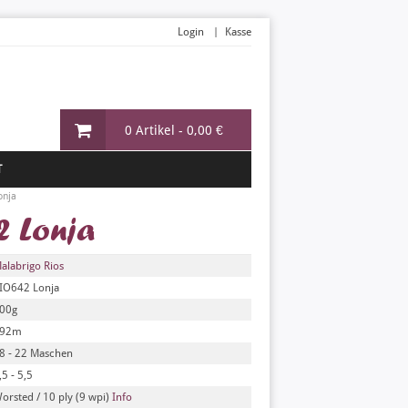
Login
Kasse
0 Artikel -
0,00 €
T
onja
2 Lonja
alabrigo Rios
IO642 Lonja
00g
92m
8 - 22 Maschen
,5 - 5,5
orsted / 10 ply (9 wpi)
Info