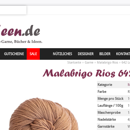
GUTSCHEINE
SALE
NÜTZLICHES
DESIGNER
BILDER
KONTAK
»
»
»
Startseite
Garne
Malabrigo Rios
642 L
Malabrigo Rios 64
Kategorie
M
Farbe
R
Menge pro Stück
1
Lauflänge / 100g
1
Maschenprobe
1
Nadelstärke
4
Garnstärke
W