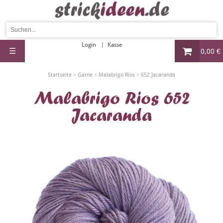
Login
Kasse
☰
0,00 €
»
»
»
Startseite
Garne
Malabrigo Rios
652 Jacaranda
Malabrigo Rios 652
Jacaranda