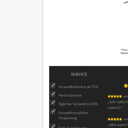
*Die 
Deuts
SERVICE
Versandkostenfrei ab 70 €
Partie-Garantie
vo
„
Sehr nette K
Täglicher Versand mit DHL
super!👍
”
Umweltfreundliche
Verpackung
vo
„
Alles super!