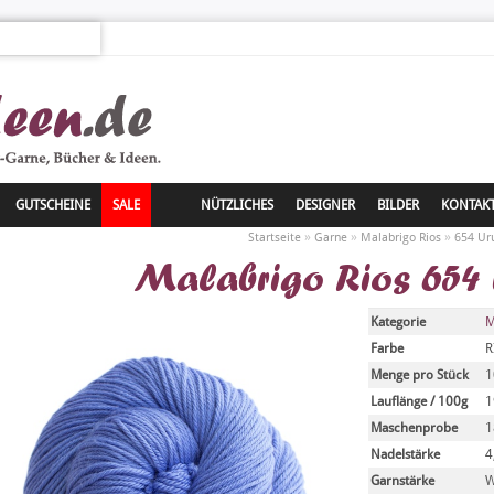
GUTSCHEINE
SALE
NÜTZLICHES
DESIGNER
BILDER
KONTAK
»
»
»
Startseite
Garne
Malabrigo Rios
654 Ur
Malabrigo Rios 654
Kategorie
M
Farbe
R
Menge pro Stück
1
Lauflänge / 100g
1
Maschenprobe
1
Nadelstärke
4
Garnstärke
W