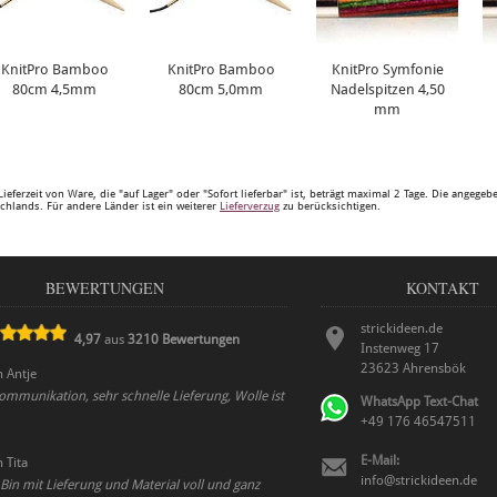
KnitPro Bamboo
KnitPro Bamboo
KnitPro Symfonie
80cm 4,5mm
80cm 5,0mm
Nadelspitzen 4,50
mm
Lieferzeit von Ware, die "auf Lager" oder "Sofort lieferbar" ist, beträgt maximal 2 Tage. Die angege
chlands. Für andere Länder ist ein weiterer
Lieferverzug
zu berücksichtigen.
BEWERTUNGEN
KONTAKT
strickideen.de
4,97
aus
3210
Bewertungen
Instenweg 17
23623
Ahrensbök
n
Antje
ommunikation, sehr schnelle Lieferung, Wolle ist
WhatsApp Text-Chat
+49 176 46547511
E-Mail:
n
Tita
info@strickideen.de
! Bin mit Lieferung und Material voll und ganz