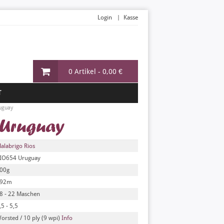
Login
Kasse
0 Artikel -
0,00 €
T
uguay
 Uruguay
alabrigo Rios
IO654 Uruguay
00g
92m
8 - 22 Maschen
,5 - 5,5
orsted / 10 ply (9 wpi)
Info