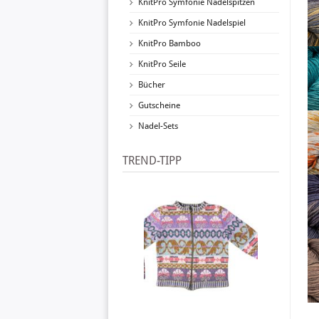
KnitPro Symfonie Nadelspitzen
KnitPro Symfonie Nadelspiel
KnitPro Bamboo
KnitPro Seile
Bücher
Gutscheine
Nadel-Sets
TREND-TIPP